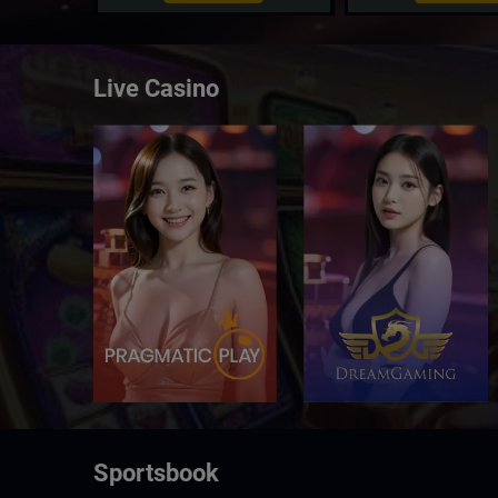
Sportsbook