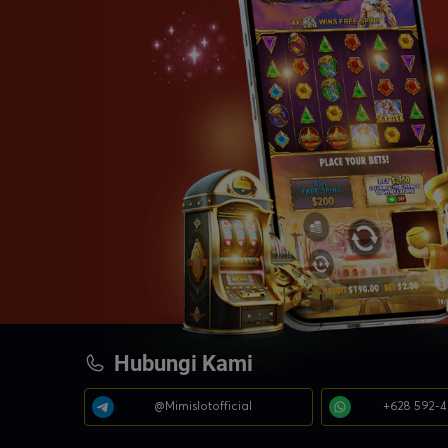
ringkas, kredibel, dan menjanjikan kepuasan maksimal
Hubungi Kami
@Mimislotofficial
+628 592-
Metode Deposit
Partner Kami