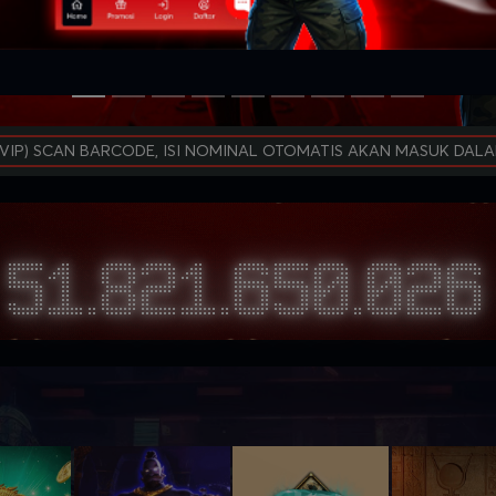
sh 1000
Sweet Bonanza Dice
777
Cleopatr
c Play
Pragmatic Play
CQ9
Ion