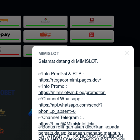
MIMISLOT
Selamat datang di MIMISLOT.
――――――――――――――
✅Info Prediksi & RTP :
https://rtpgacormimi.pages.dev/
✅Info Promo :
https://mimislotwin.blog/promotion
✅Channel Whatsapp :
ta Dilindungi.
https://api.whatsapp.com/send/?
phon...p_absent=0
✅Channel Telegram :
https://t.me/@Mimislotofficial
✅Bonus rollingan akan diberikan kepada
――――――――――――――
pemain dalam keadaan menang maupun
DAPATKAN EXTRA BONUS ROLLINGAN
kalah selama periode Senin sampai Minggu.