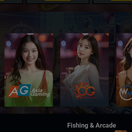
Fishing & Arcade