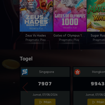
Singapore
Hongko
7907
994
Jumat, 07/08/2026
Jumat, 07/08/
Main
Main
Live Casino