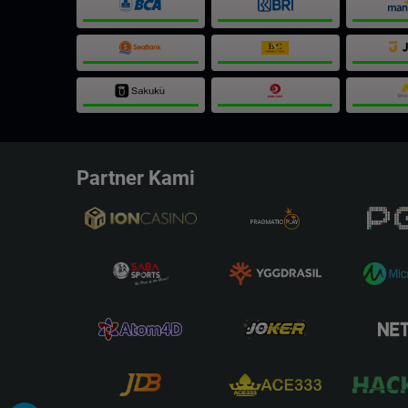
kecepatan kilat ini dipastikan berjalan adil serta mini
Antarmuka Ringkas denga
Dedikasi kenyamanan pada platform ini tidak hanya 
modern. Struktur tata letak menu dirancang sangat
Sinkronisasi respons yang seketika ini melahirkan p
ringkas, kredibel, dan menjanjikan kepuasan maksimal
Partner Kami