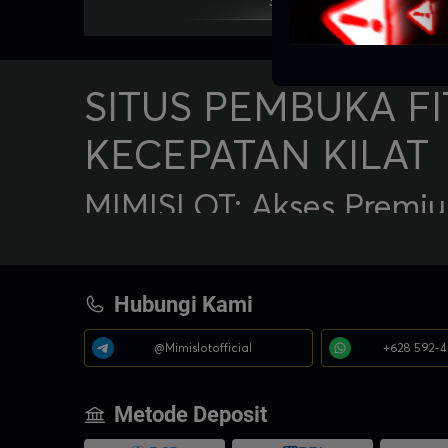
SBO
SITUS PEMBUKA FI
KECEPATAN KILAT
MIMISLOT: Akses Premiu
Perkembangan ekosistem permainan hiburan daring d
tersebut,
MIMISLOT
mengukuhkan reputasinya sebagai
komputasi server global, situs ini berkomitmen melah
Hubungi Kami
perlambatan sistem digital.
Kestabilan Akses Optima
@Mimislotofficial
+628 592-
Sebagai keunggulan yang membedakannya dengan p
Metode Deposit
analitik grafik dalam waktu nyata. Ketersediaan fasi
yang jauh lebih responsif dan seimbang bagi setiap 