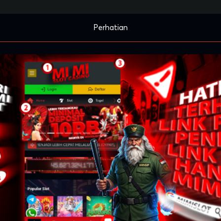
Perhatian
l
Casino
Sportsbook
Fis