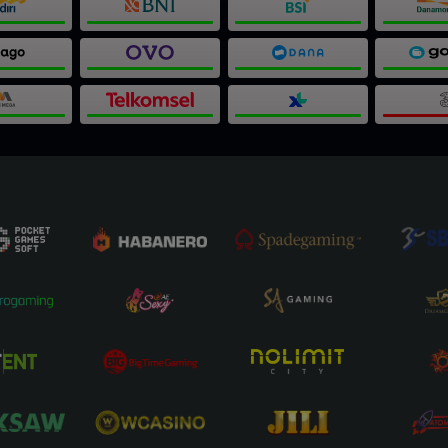
m kendala teknis.
n Fleksibilitas Navigasi Resp
berhenti di sektor kekuatan mesin transmisi, melainkan juga men
 minimalis agar ramah terhadap berbagai sistem operasi ponsel 
engalaman interaktif yang memuaskan, menjadikannya standar baru
.