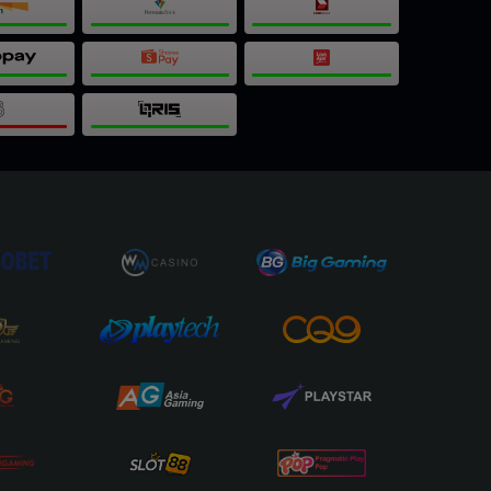
onsif
yentuh aspek estetika ruang kendali pembaca yang
pintar tanpa memakan daya memory yang besar.
 bagi ekosistem digital tepercaya yang serba