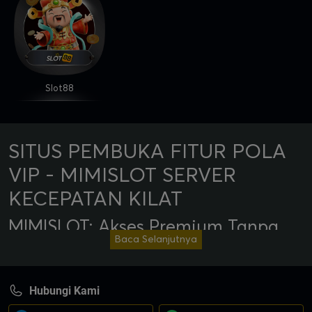
Slot88
SITUS PEMBUKA FITUR POLA
VIP - MIMISLOT SERVER
KECEPATAN KILAT
MIMISLOT: Akses Premium Tanpa
Baca Selanjutnya
Batas Jaringan Virtual
Perkembangan ekosistem permainan hiburan daring di era
modern 2026 menuntut kesiapan platform dalam menyajikan
Hubungi Kami
fungsionalitas tingkat tinggi. Menjawab tantangan tersebut,