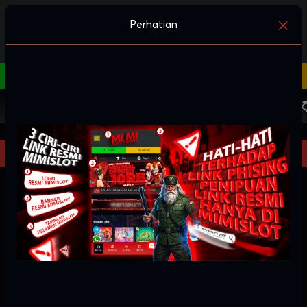
Perhatian
Login
Daftar
Slot
Togel
Casino
Sportsbook
Togel
Singapore
Hongkong
5102
2797
Sabtu, 08/08/2026
Sabtu, 08/08/2026
Main
Main