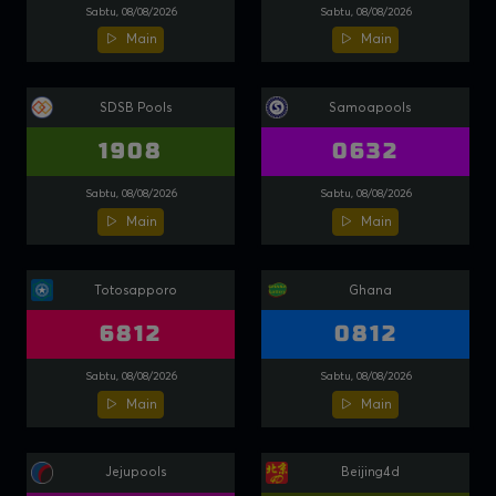
Sabtu, 08/08/2026
Sabtu, 08/08/2026
Main
Main
SDSB Pools
Samoapools
1908
0632
Sabtu, 08/08/2026
Sabtu, 08/08/2026
Main
Main
Totosapporo
Ghana
6812
0812
Sabtu, 08/08/2026
Sabtu, 08/08/2026
Main
Main
Jejupools
Beijing4d