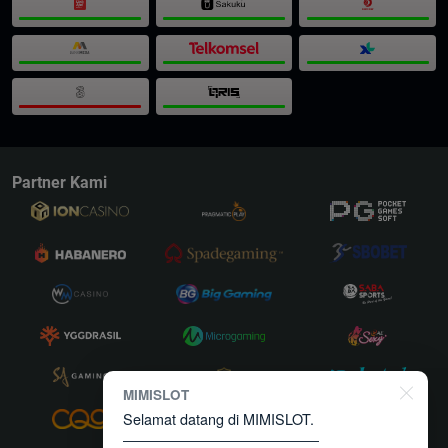
memberikan efisiensi transmisi data tingkat lanjut, sehingga
membuka kesempatan bermain yang jauh lebih responsif dan
seimbang bagi setiap pengguna di setiap ruang permainan.
Didukung oleh alokasi bandwidth terpusat, sistem operasional
di dalam server kecepatan kilat ini dipastikan berjalan adil
serta minim kendala teknis.
Antarmuka Ringkas dengan
Fleksibilitas Navigasi Responsif
Partner Kami
Dedikasi kenyamanan pada platform ini tidak hanya berhenti
di sektor kekuatan mesin transmisi, melainkan juga
menyentuh aspek estetika ruang kendali pembaca yang
modern. Struktur tata letak menu dirancang sangat minimalis
agar ramah terhadap berbagai sistem operasi ponsel pintar
tanpa memakan daya memory yang besar. Sinkronisasi
respons yang seketika ini melahirkan pengalaman interaktif
yang memuaskan, menjadikannya standar baru bagi
ekosistem digital tepercaya yang serba ringkas, kredibel, dan
MIMISLOT
menjanjikan kepuasan maksimal.
Selamat datang di MIMISLOT.
――――――――――――――