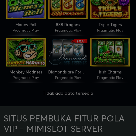
Money Roll
888 Dragons
Triple Tigers
Pragmatic Play
Pragmatic Play
Pragmatic Play
Diamonds are Forever 3 Lines
Monkey Madness
Irish Charms
Pragmatic Play
Pragmatic Play
Pragmatic Play
Tidak ada data tersedia
SITUS PEMBUKA FITUR POLA
VIP - MIMISLOT SERVER