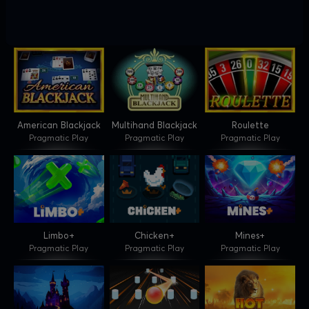
Dragon Bonus Baccarat
Dragon Tiger
Baccarat
Pragmatic Play
Pragmatic Play
Pragmatic Play
American Blackjack
Multihand Blackjack
Roulette
Pragmatic Play
Pragmatic Play
Pragmatic Play
Limbo+
Chicken+
Mines+
Pragmatic Play
Pragmatic Play
Pragmatic Play